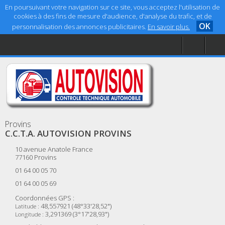
En poursuivant votre navigation sur ce site, vous acceptez l'utilisation de
cookies à des fins de mesure d'audience, d'analyse du trafic, et de
OK
personnalisation des annonces publicitaires.
En savoir plus.
Accueil
Aide
Mentions légales
Provins
C.C.T.A. AUTOVISION PROVINS
10 avenue Anatole France
77160
Provins
01 64 00 05 70
01 64 00 05 69
Coordonnées GPS :
48,557921 (48°33'28,52")
Latitude :
3,291369 (3°17'28,93")
Longitude :